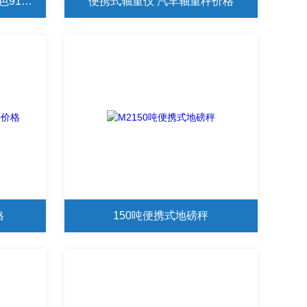
德安特ES-E120A内校电子黄色91探花APP0.1mg
便携式轴重仪 汽车轴重秤价格
格
150吨便携式地磅秤