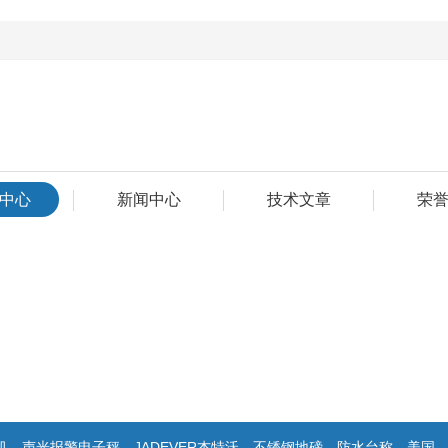
中心
新闻中心
技术文章
荣
声光报警电子秤，JADEVER杰特沃，不锈钢地磅，防水台称，美国双杰天平，报警电子称