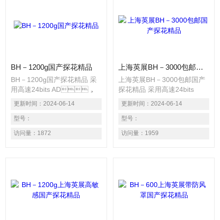
BH－1200g国产探花精品
上海英展BH－3000包邮国产探花精品
BH－1200g国产探花精品 采
上海英展BH－3000包邮国产
用高速24bits AD，
探花精品 采用高速24bits
内部精度高达1/600 000。 具
AD，内部精度高达
更新时间：
2024-06-14
更新时间：
2024-06-14
有简易计数、计重、百分比之
1/600 000。 具有简易计数、
功能。 具有13种称重单位选
型号：
计重、百分比之功能。 具有
型号：
择之功能。 具有自动校正、
13种称重单位选择之功能。
访问量：
1872
访问量：
1959
零点追踪、双重过载保护等功
具有自动校正、零点追踪、双
能。
重过载保护等功能。