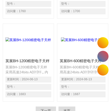
达1/600 000。 具有简易计
型号：
能。 具有13种称重单位选择
型号：
数、计重、百分比之功能。
之功能。 具有自动校正、零
访问量：
1760
访问量：
1700
具有13种称重单位选择之功
点追踪、双重过载保护等功
能。 具有自动校正、零点追
能。 具有温渡线性自动补偿
踪、双重过载保护等功能。
之功能。 液晶LCD显示清晰
易读，具有LCD背光功能。
英展BH-1200精密电子天秤
英展BH-600精密电子天秤
英展BH-1200精密电子天秤
英展BH-600精密电子天秤 采
采用高速24bits AD，内
用高速24bits AD，
部精度高达1/600 000。 具有
内部精度高达1/600 000。 具
更新时间：
2024-06-13
更新时间：
2024-06-13
简易计数、计重、百分比之功
有简易计数、计重、百分比之
能。 具有13种称重单位选择
型号：
功能。 具有13种称重单位选
型号：
之功能。 具有自动校正、零
择之功能。 具有自动校正、
访问量：
1683
访问量：
1687
点追踪、双重过载保护等功
零点追踪、双重过载保护等功
能。 具有温渡线性自动补偿
能。 具有温渡线性自动补偿
之功能。 液晶LCD显示清晰
之功能。 液晶LCD显示清晰
下一页
末页