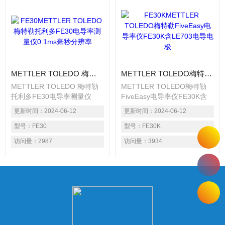
METTLER TOLEDO 梅特勒托利多FE30电导率测量仪0.1ms毫秒分辨率
METTLER TOLEDO梅特勒FiveEasy电导率仪FE30K含LE703电导电极
METTLER TOLEDO 梅特勒
METTLER TOLEDO梅特勒
托利多FE30电导率测量仪
FiveEasy电导率仪FE30K含
0.1ms毫秒分辨率、电导标准
LE703电导电极含FiveEasy
更新时间：
2024-06-12
更新时间：
2024-06-12
液等 一点校准（内置零
电导率仪主机，LE703电导电
点），仪器预置三种标准液、
型号：
FE30
极、电极支架、电导标准液等
型号：
FE30K
两个参比温度（20℃和
一点校准（内置零点），仪器
访问量：
2987
访问量：
3934
25℃）； ? 能测量两种指
预置三种标准液、两个参比温
标：电导率、TDS； 自
度（20℃和25℃）； ? 能测
动/手动两种终点方式，对于
量两种指标：电导率、
不同样品可选择Z佳的终点方
TDS； 自动/手动两
式；
种终点方式，对于不同样品可
选择Z佳的终点方式；