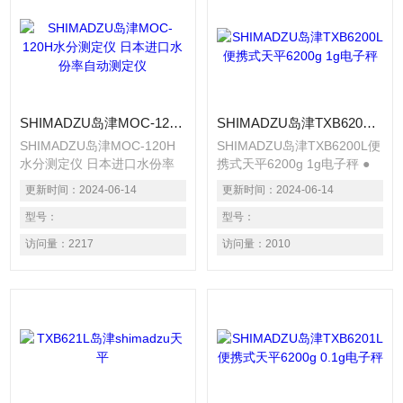
SHIMADZU岛津MOC-120H水分测定仪 日本进口水份率自动测定仪
SHIMADZU岛津TXB6200L便携式天平6200g 1g电子秤
SHIMADZU岛津MOC-120H
SHIMADZU岛津TXB6200L便
水分测定仪 日本进口水份率
携式天平6200g 1g电子秤 ●
自动测定仪 采用新型质量传
操作简单的键盘设计 的菜单
更新时间：
2024-06-14
更新时间：
2024-06-14
感器“Uni Bloc” 准确的水分率
操作键从用键中独立出来。使
自动测定 采用宽称量盘
型号：
用十字键充分感受菜单操作的
型号：
（130mm） 可薄而均匀地装
直感和便利。 ● 测定的Z佳设
访问量：
2217
访问量：
2010
载多量试样，快速进行精密的
备，灵敏度的迅速设置 在测
干燥偏差小的测定。 采用对
定过程中，想“显示再稍稍稳
广范围的试样都具有出色干燥
定些”或者相反“反应速度再快
率的中波红外线石英加热器
些”的时候，无需中断测定即
可达到理想的干燥状态，而且
可调整。有指示器显示调整状
使用寿命长（20.000~30.000
态。
小时）。