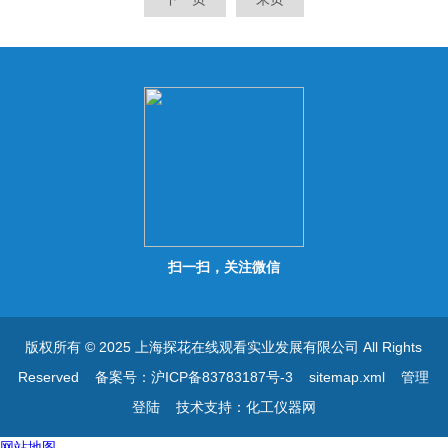
些”的时候，无需中断测定即
些”的时候，无需中断测定即
可调整。有指示器显示调整状
可调整。有指示器显示调整状
态。
态。
扫一扫，关注微信
版权所有 © 2025 上海探花在线观看实业发展有限公司 All Rights
Reserved
备案号：沪ICP备83783187号-3
sitemap.xml
管理
登陆
技术支持：
化工仪器网
网站地图