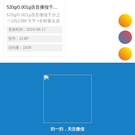
520g/0.001g语音播报千分之一JJ523BF天平
520g/0.001g语音播报千分之
一JJ523BF天平 •全称量去皮
LCD液晶显示屏带绿色背光 •
更新时间：
2024-06-17
内置校准砝码，全自动内校 •
底部带有秤钩 •水平调整脚 •
型号：
JJ-BF
水平指示器
访问量：
1838
扫一扫，关注微信