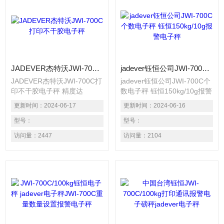
JADEVER杰特沃JWI-700C打印不干胶电子秤
jadever钰恒公司JWI-700C个数电子秤 钰恒150kg/10g报警电子秤
JADEVER杰特沃JWI-700C打
jadever钰恒公司JWI-700C个
印不干胶电子秤 精度达
数电子秤 钰恒150kg/10g报警
1/15000，内部可调
电子秤 精度达1/15000，内部
更新时间：
2024-06-17
更新时间：
2024-06-16
1/30000。 适用1个荷重元装
可调1/30000。 适用1个荷重
置的电子秤。 具有单点校正
型号：
元装置的电子秤。 具有单点
型号：
及三点校正之功能，确保精准
校正及三点校正之功能，确保
访问量：
2447
访问量：
2104
度。 自动平均单重功能，计
精准度。 自动平均单重功
算数量准确 百分比计算功
能，计算数量准确 百分比计
能，用途广泛。 具有重量警
算功能，用途广泛。 具有重
示功能，可设定上限、标准、
量警示功能，可设定上限、标
下限三段重量警示，并具有一
准、 下限三段重量警示，并
组记忆功
具有一组记忆功