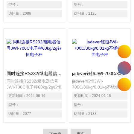
元装置的电子秤。 具有单点
型号：
可调1/30000。 适用1个荷重
型号：
校正及三点校正之功能，确保
元装置的电子秤。 具有单点
访问量：
2086
访问量：
2125
精准度。 自动平均单重功
校正及三点校正之功能，确保
能，计算数量准确 百分比计
精准度。 自动平均单重功
算功能，用途广泛。 具有重
能，计算数量准确 百分比计
量警示功能，可设定上限、标
算功能，用途广泛。 具有重
准、 下限三段重量警示，并
量警示功能，可设定上限、标
具有一组记忆功
准、 下限三段重量警示，并
具有一组记忆功
同时连接RS232/继电器信号JWI-700C电子秤60kg/2g钰恒电子秤
jadever钰恒JWI-700C/30kg/0.01kg不锈钢台面电子秤
同时连接RS232/继电器信号
jadever钰恒JWI-
JWI-700C电子秤60kg/2g钰恒
700C/30kg/0.01kg不锈钢台
电子秤 精度达1/15000，内部
面电子秤 精度达1/15000，内
更新时间：
2024-06-16
更新时间：
2024-06-16
可调1/30000。 适用1个荷重
部可调1/30000。 适用1个荷
元装置的电子秤。 具有单点
型号：
重元装置的电子秤。 具有单
型号：
校正及三点校正之功能，确保
点校正及三点校正之功能，确
访问量：
2077
访问量：
2183
精准度。 自动平均单重功
保精准度。 自动平均单重功
能，计算数量准确 百分比计
能，计算数量准确 百分比计
算功能，用途广泛。 具有重
算功能，用途广泛。 具有重
下一页
末页