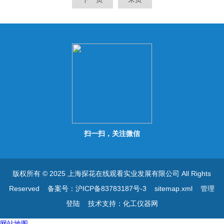
量警示功能，可设定上限、标
量警示功能，可设定上限、标
准、 下限三段重量警示，并
准、 下限三段重量警示，并
具有一组记忆功
具有一组记忆功
扫一扫，关注微信
版权所有 © 2025 上海探花在线观看实业发展有限公司 All Rights
Reserved
备案号：沪ICP备83783187号-3
sitemap.xml
管理
登陆
技术支持：
化工仪器网
网站地图