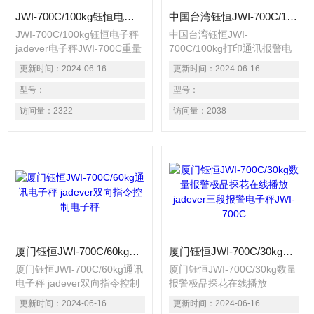
JWI-700C/100kg钰恒电子秤 jadever电子秤JWI-700C重量数量设置报警电子秤
中国台湾钰恒JWI-700C/100kg打印通讯报警电子磅秤jadever电子秤
JWI-700C/100kg钰恒电子秤
中国台湾钰恒JWI-
jadever电子秤JWI-700C重量
700C/100kg打印通讯报警电
数量设置报警电子秤 精度达
子磅秤jadever电子秤 精度达
更新时间：
2024-06-16
更新时间：
2024-06-16
1/15000，内部可调
1/15000，内部可调
1/30000。 适用1个荷重元装
型号：
1/30000。 适用1个荷重元装
型号：
置的电子秤。 具有单点校正
置的电子秤。 具有单点校正
访问量：
2322
访问量：
2038
及三点校正之功能，确保精准
及三点校正之功能，确保精准
度。 自动平均单重功能，计
度。 自动平均单重功能，计
算数量准确 百分比计算功
算数量准确 百分比计算功
能，用途广泛。 具有重量警
能，用途广泛。 具有重量警
示功能，可设定上限、标准、
示功能，可设定上限、标准、
下限三段重量警示，并具有一
下限三段重量警示，并具有一
组记忆功
组记忆功
厦门钰恒JWI-700C/60kg通讯电子秤 jadever双向指令控制电子秤
厦门钰恒JWI-700C/30kg数量报警极品探花在线播放 jadever三段报警电子秤JWI-700C
厦门钰恒JWI-700C/60kg通讯
厦门钰恒JWI-700C/30kg数量
电子秤 jadever双向指令控制
报警极品探花在线播放
电子秤 精度达1/15000，内部
jadever三段报警电子秤JWI-
更新时间：
2024-06-16
更新时间：
2024-06-16
可调1/30000。 适用1个荷重
700C 精度达1/15000，内部