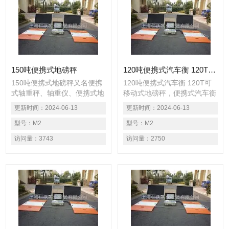
150吨便携式地磅秤
120吨便携式汽车衡 120T可移动式地磅秤
150吨便携式地磅秤又名便携
120吨便携式汽车衡 120T可
式轴重秤、轴重仪、便携式地
移动式地磅秤，便携式汽车衡
磅秤、用于公路便携查超载车
又名便携式轴重秤、轴重仪、
更新时间：
2024-06-13
更新时间：
2024-06-13
辆静态称重检测，货物过磅低
便携式地磅秤、用于公路便携
精度车辆称重或较高精度静态
型号：
M2
查超载车辆静态称重检测，货
型号：
M2
车辆称重。
物过磅低精度车辆称重或较高
访问量：
3743
访问量：
2750
精度静态车辆称重。