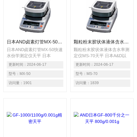
日本AND卤素灯管MX-50快速水份学测定仪天平
颗粒粉末胶状体液体含水率测定仪MS-70天平
日本AND卤素灯管MX-50快速
颗粒粉末胶状体液体含水率测
水份学测定仪天平 日本
定仪MS-70天平 日本A&D以
A&amp;amp;D以全新的设计
全新的设计理念、*的工艺技
更新时间：
2024-06-17
更新时间：
2024-06-17
理念、*的工艺技术制造出高
术制造出高精度快速水份测定
精度快速水份测定仪，它操作
型号：
MX-50
仪，它操作简单，易于观察并
型号：
MS-70
简单，易于观察并以其的性能
以其的性能充分应用于食品、
访问量：
1901
访问量：
1839
充分应用于食品、烟草、制
烟草、制药、石油、造纸、饲
药、石油、造纸、饲料、化
料、化工、涂料、矿产、环
工、涂料、矿产、环保、地质
保、地质等行业做物料含 水
等行业做物料含 水率的快速
率的快速测定，同时满足固
测定，同时满足固体、颗粒、
体、颗粒、粉末、胶状体及液
粉末、胶状体及液体含水率的
体含水率的测定要求
测定要求