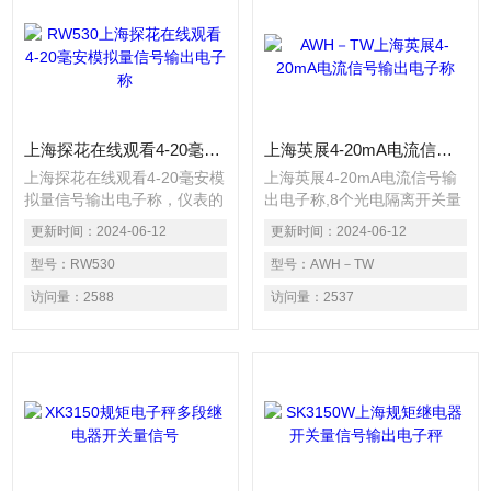
上海探花在线观看4-20毫安模拟量信号输出电子称
上海英展4-20mA电流信号输出电子称
上海探花在线观看4-20毫安模
上海英展4-20mA电流信号输
拟量信号输出电子称，仪表的
出电子称,8个光电隔离开关量
标准版本程序Z多可对两种料
输出（选配外接继电器盒）。
更新时间：
2024-06-12
更新时间：
2024-06-12
进行定量控制开关量输入、输
仪表的标准版本程序Z多可对
出可扩展，每个IO扩展盒，可
型号：
RW530
两种料进行定量控制开关量输
型号：
AWH－TW
扩展8个开关量输入，8个开关
入、输出可扩展，每个IO扩展
访问量：
2588
访问量：
2537
量输出。Z多可串接4个IO扩
盒，可扩展8个开关量输入，8
展盒，总IO数量可达到40入
个开关量输出。Z多可串接4
40出2个独立的异步串行通讯
个IO扩展盒，总IO数量可达到
接口
40入40出2个独立的异步串行
通讯接口