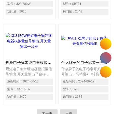
信号驱动继电器,使之控制电
型号：
JWI-700W
分选秤功能，具备3路外控输
型号：
SB731
磁阀的的开/关状态.仪表的标
入和3路控制输出；2、 标准
访问量：
2620
访问量：
2548
准版本程序Z多可对两种料进
异步串行通讯接口（RS232或
行定量控制开关量输入、输出
RS422/485），灵活的通讯方
可扩展，每个IO扩展盒，可扩
式（连续发送和指令应
展8个开关量输入，8个开关量
答）;3、 0-20mA/4-
输出。Z多可串接4个IO扩展
20mA（或0-5V/0-10V）DA精
盒，总IO数量可达到40入40
确输出，可校准; 上下限报警
出2个独立的异步串行通讯接
输出设置;
口
规矩电子称带继电器模拟量信号输出,开关量输出平台秤
什么牌子的电子称带开关量信号输出
规矩电子称带继电器模拟量信
什么牌子的电子称带开关量信
号输出,开关量输出平台秤，
号输出，高精度A/D转换，可
可读性达1/30000；调用内码
读性达1/30000；调用内码显
更新时间：
2024-06-12
更新时间：
2024-06-12
显示方便，替代感量砝码观察
示方便，替代感量砝码观察及
及分析允差；特殊的软件技
型号：
XK3150W
分析允差；特殊的软件技术，
型号：
JWE
术，增强系统的抗振动能力；
增强系统的抗振动能力；零位
访问量：
2470
访问量：
2675
零位跟踪范围、置零（开机/
跟踪范围、置零（开机/手
手动）范围、可分别设置；数
动）范围、可分别设置；数字
字滤波的速度、幅度以及稳定
滤波的速度、幅度以及稳定的
下一页
末页