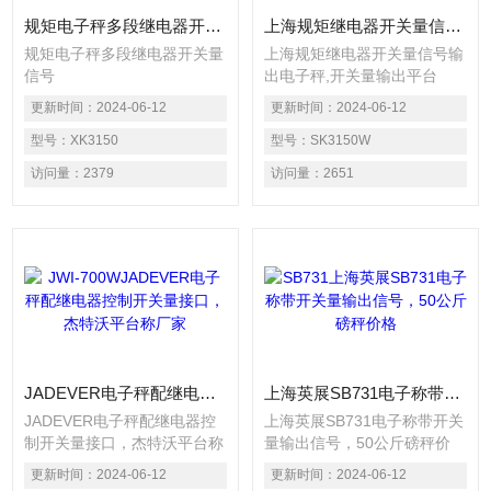
规矩电子秤多段继电器开关量信号
上海规矩继电器开关量信号输出电子秤
规矩电子秤多段继电器开关量
上海规矩继电器开关量信号输
信号
出电子秤,开关量输出平台
秤，可读性达1/30000；调用
更新时间：
2024-06-12
更新时间：
2024-06-12
内码显示方便，替代感量砝码
型号：
XK3150
观察及分析允差；特殊的软件
型号：
SK3150W
技术，增强系统的抗振动能
访问量：
2379
访问量：
2651
力；零位跟踪范围、置零（开
机/手动）范围、可分别设
置；数字滤波的速度、幅度以
及稳定的时间可设置；
JADEVER电子秤配继电器控制开关量接口，杰特沃平台称厂家
上海英展SB731电子称带开关量输出信号，50公斤磅秤价格
JADEVER电子秤配继电器控
上海英展SB731电子称带开关
制开关量接口，杰特沃平台称
量输出信号，50公斤磅秤价
厂家，利用称重显示仪表,输
格，递减放料开关量信号电子
更新时间：
2024-06-12
更新时间：
2024-06-12
出开关信号,经过三极管放大
秤，集成了加法秤、减法秤、