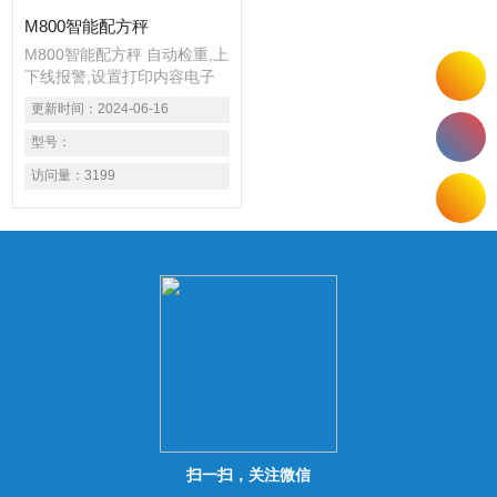
M800智能配方秤
M800智能配方秤 自动检重,上
下线报警,设置打印内容电子
秤$n开机自检功能 $n2.计
更新时间：
2024-06-16
重、计数功能 另可实现语音
报重 已实现中/英文语音报重
型号：
功能和显示放大$n3.标签设
访问量：
3199
置：传统的电子秤条码打印一
般都是固定写在程式里 现可
在电子秤上自由设置条码打印
格式和内容的功能，并可实现
RS232双向通讯命令；$n4.多
国语言：已实现中/英文两种
界面模式（其它语言界面可由
客户定制开发）
扫一扫，关注微信