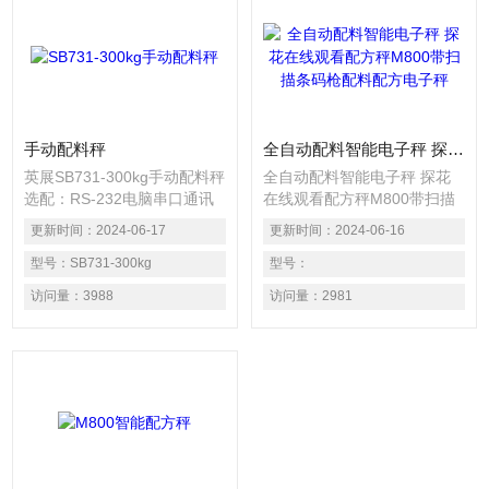
手动配料秤
全自动配料智能电子秤 探花在线观看配方秤M800带扫描条码枪配料配方电子秤
英展SB731-300kg手动配料秤
全自动配料智能电子秤 探花
选配：RS-232电脑串口通讯
在线观看配方秤M800带扫描
接口或RELAY继电器开关量信
条码枪配料配方电子秤 开机
更新时间：
2024-06-17
更新时间：
2024-06-16
号之功能，可外接电脑、打印
自检功能 2.计重、计数功能
机及三色声光报警灯。,各类
型号：
SB731-300kg
另可实现语音报重 已实现中/
型号：
国产探花精品，极品探花在线
英文语音报重功能和显示放大
访问量：
3988
访问量：
2981
播放，防爆电子秤，叉车称，
3.标签设置：传统的电子秤条
称重仪表及各类衡器配件的加
码打印一般都是固定写在程式
工制造及维修；
里 现可在电子秤上自由设置
条码打印格式和内容的功能，
并可实现RS232双向通讯命
令； 4.多国语言：已实现中/
英文两种界面模式（其它语言
界面可由客户定制开发）