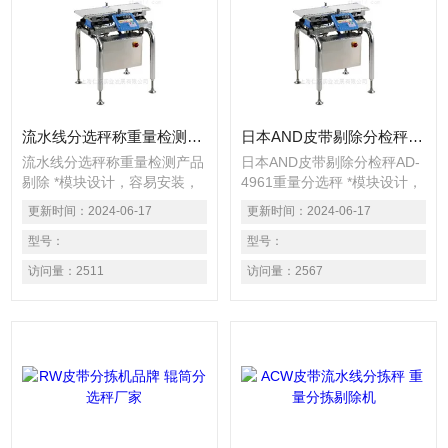
流水线分选秤称重量检测产品剔除
日本AND皮带剔除分检秤AD-4961重量分选秤
流水线分选秤称重量检测产品
日本AND皮带剔除分检秤AD-
剔除 *模块设计，容易安装，
4961重量分选秤 *模块设计，
拆卸方便，便于维护与运输 ■
容易安装，拆卸方便，便于维
更新时间：
2024-06-17
更新时间：
2024-06-17
分拣速度高达
护与运输 ■ 分拣速度高达
320pcs/min，精度可
型号：
320pcs/min，精度可
型号：
达0.08g（3σ） ■ 7吋彩色触
达0.08g（3σ） ■ 7吋彩色触
访问量：
2511
访问量：
2567
摸屏，图标简单清晰易懂，友
摸屏，图标简单清晰易懂，友
好界面设计有助于提高工作效
好界面设计有助于提高工作效
率 ■ 整机IP65防水防尘设
率 ■ 整机IP65防水防尘设
计，可整机清洗 ■ 标配
计，可整机清洗 ■ 标配
Modbus RTU/TCP模块，通
Modbus RTU/TCP模块，通
过Modbus通信，轻松实现生
过Modbus通信，轻松实现生
产信息无缝连接
产信息无缝连接