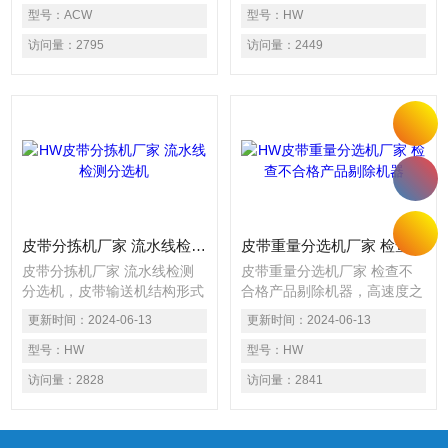
是否有缺失、说明书或配件是
型号：
ACW
重量值，自动检测出产品的重
型号：
HW
否漏装或多装等，发现不合格
量是否合格、包装箱内产品的
访问量：
2795
访问量：
2449
品系统将自动发出警报或根据
数量是否有缺失、说明书或配
重量自动分级，也可配合后续
件是否漏装或多装等，发现不
流水线作自动剔除不良品之连
合格品系统将自动发出警报或
锁动作。 检测物通过检重秤
根据重量自动分级，也可配合
进行称重检测，合格的送回原
后续流水线作自动剔除不良品
有输送带，不合格的予以剔除
之连锁动作。 检测物通过检
（或报警）
重秤进行称重检测，合格的送
回原有输送带，不合格的予以
剔除（或报警）
皮带分拣机厂家 流水线检测分选机
皮带重量分选机厂家 检查不合格产品剔除机器
皮带分拣机厂家 流水线检测
皮带重量分选机厂家 检查不
分选机，皮带输送机结构形式
合格产品剔除机器，高速度之
多样，有槽型皮带机、平型皮
动态重量读取方式检出生产线
更新时间：
2024-06-13
更新时间：
2024-06-13
带机、爬坡皮带机、侧倾 皮
上的产品之重量，可以精确的
带机、转弯皮带机等多种形
型号：
HW
检测出连续生产线中重量不合
型号：
HW
式。常用的胶带输送机可分
格的产品，并依此执行上下线
访问量：
2828
访问量：
2841
为:普通帆布芯胶带输送机、
判别或重量自动分选之控制，
钢绳芯高强度胶带输机、全防
特别适用于包装产品中的缺件
爆下运胶带输送机、难燃型胶
检查。包装产品通过检重秤称