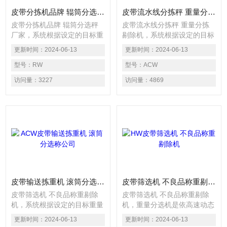
皮带分拣机品牌 辊筒分选秤厂家
皮带流水线分拣秤 重量分拣剔除机
皮带分拣机品牌 辊筒分选秤
皮带流水线分拣秤 重量分拣
厂家，系统根据设定的目标重
剔除机，系统根据设定的目标
量值，自动检测出产品的重量
重量值，自动检测出产品的重
更新时间：
2024-06-13
更新时间：
2024-06-13
是否合格、包装箱内产品的数
量是否合格、包装箱内产品的
量是否有缺失、说明书或配件
型号：
RW
数量是否有缺失、说明书或配
型号：
ACW
是否漏装或多装等，发现不合
件是否漏装或多装等，在线分
访问量：
3227
访问量：
4869
格品系统将自动发出警报或根
拣机常见的剔除方式有推杆
据重量自动分级，也可配合后
式、气吹式、摆臂式、滑落式
续流水线作自动剔除不良品之
以及分流式。推杆式的特点：
连锁动作。 检测包装产品重
速度中等；剔除精准。气吹式
量是否合格，并由剔除机构将
的特点：速度超快，也是比较
不合格产品自动剔除。
安全的操作。臂式的特点：速
度快，可以两边剔除；滑落式
的特点：速度中等，特殊产品
试用。
皮带输送拣重机 滚筒分选称公司
皮带筛选机 不良品称重剔除机
皮带筛选机 不良品称重剔除
皮带筛选机 不良品称重剔除
机，系统根据设定的目标重量
机，重量分选机是依高速动态
值，自动检测出产品的重量是
重量读取方式对成品物进行称
更新时间：
2024-06-13
更新时间：
2024-06-13
否合格、包装箱内产品的数量
重检测。系统根据设定的目标