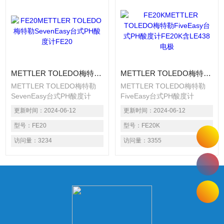
METTLER TOLEDO梅特勒SevenEasy台式PH酸度计FE20
METTLER TOLEDO梅特勒FiveEasy台式PH酸度计FE20K含LE438电极
METTLER TOLEDO梅特勒
METTLER TOLEDO梅特勒
SevenEasy台式PH酸度计
FiveEasy台式PH酸度计
FE20 Five系列台式pH计是
FE20K含LE438电极Five系列
更新时间：
2024-06-12
更新时间：
2024-06-12
Delta320的升级版。FE20K含
台式pH计是Delta320的升级
FiveEasy Plus pH主机，
型号：
FE20
版。FE20K含FiveEasy Plus
型号：
FE20K
LE438电极、电极支架、缓冲
pH主机，LE438电极、电极
访问量：
3234
访问量：
3355
液等 产品介绍? 可一键完成校
支架、缓冲液等 产品介绍• 可
准、测量以及测量模式的切
一键完成校准、测量以及测量
换；? 校准方式方便灵活，可
模式的切换；• 校准方式方便
选择1点、2点或3点校准，自
灵活，可选择1点、2点或3点
动识别缓冲液；
校准，自动识别缓冲液；