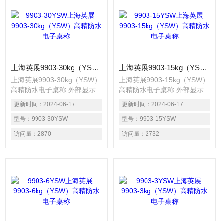
上海英展9903-30kg（YSW）高精防水电子桌称
上海英展9903-15kg（YSW）高精防水电子桌称
上海英展9903-30kg（YSW）
上海英展9903-15kg（YSW）
高精防水电子桌称 外部显示
高精防水电子桌称 外部显示
精度可达1/15000,经SGS认证
精度可达1/15000,经SGS认证
更新时间：
2024-06-17
更新时间：
2024-06-17
防水等级可达
防水等级可达 IP68。
IP68。机身搭配不锈
型号：
9903-30YSW
机身搭配不锈钢秤盘以及支
型号：
9903-15YSW
钢秤盘以及支脚。防水硅胶处
脚。防水硅胶处理，保证称重
访问量：
2870
访问量：
2732
理，保证称重准确度，防虫
准确度，防虫害。抗干扰能力
害。抗干扰能力
(EMS+EMI)：抗幅射、静
(EMS+EMI)：抗幅射、静
电、电源输入干扰效能优于旧
电、电源输入干扰效能优于旧
有机种。AC 100~240V频率
有机种。AC 100~240V频率
50/60 Hz DC12V/1A开关电
50/60 Hz DC12V/1A开关电
源，6V/4AH 充电电池。具有
源，6V/4AH 充电电池。具有
计重及简易计数之功能。
计重及简易计数之功能。