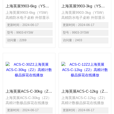
上海英展9903-6kg（YSW）高精防水电子桌称
上海英展9903-3kg（YSW）高精防水电子桌称
上海英展9903-6kg（YSW）
上海英展9903-3kg（YSW）
高精防水电子桌称 外部显示
高精防水电子桌称 外部显示
精度可达1/15000,经SGS认证
精度可达1/15000,经SGS认证
更新时间：
2024-06-17
更新时间：
2024-06-17
防水等级可达 IP68。
防水等级可达 IP68。机
机身搭配不锈钢秤盘以及支
型号：
9903-6YSW
身搭配不锈钢秤盘以及支脚。
型号：
9903-3YSW
脚。防水硅胶处理，保证称重
防水硅胶处理，保证称重准确
访问量：
2269
访问量：
2403
准确度，防虫害。抗干扰能力
度，防虫害。抗干扰能力
(EMS+EMI)：抗幅射、静
(EMS+EMI)：抗幅射、静
电、电源输入干扰效能优于旧
电、电源输入干扰效能优于旧
有机种。AC 100~240V频率
有机种。AC 100~240V频率
50/60 Hz DC12V/1A开关电
50/60 Hz DC12V/1A开关电
源，6V/4AH 充电电池。具有
源，6V/4AH 充电电池。具有
计重及简易计数之功能。
计重及简易计数之功能。
上海英展ACS-C-30kg（Z2）高精计数极品探花在线播放
上海英展ACS-C-12kg（Z2）高精计数极品探花在线播放
上海英展ACS-C-30kg（Z2）
上海英展ACS-C-12kg（Z2）
高精计数极品探花在线播放
高精计数极品探花在线播放
上海探花在线观看实业发展有
上海探花在线观看实业发展有
更新时间：
2024-06-17
更新时间：
2024-06-17
限公司为上海英展电子秤授权
限公司为上海英展电子秤授权