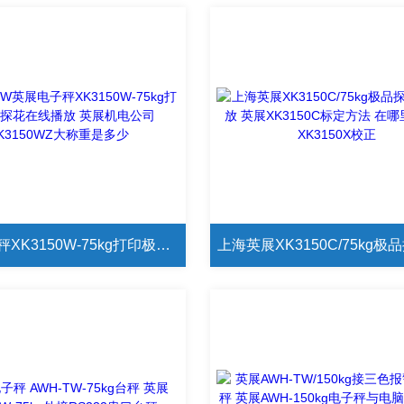
英展电子秤XK3150W-75kg打印极品探花在线播放 英展机电公司XK3150WZ大称重是多少