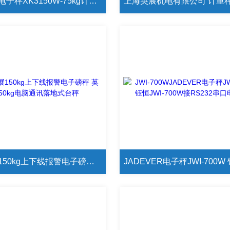
上海英展电子秤XK3150W-75kg计重秤 英展电子秤校正方法
上海英展150kg上下线报警电子磅秤 英展150kg电脑通讯落地式台秤