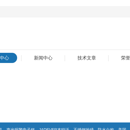
中心
新闻中心
技术文章
荣
警电子秤，JADEVER杰特沃，不锈钢地磅，防水台称，美国双杰天平，报警电子称