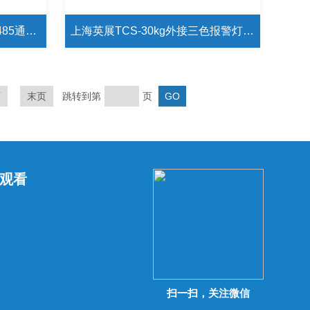
上海英展TCS-150kg外接RS485通讯电子磅秤
上海英展TCS-30kg外接三色报警灯电子磅秤 4-20毫安电子秤
页
末页
跳转到第
页
观看
扫一扫，关注微信