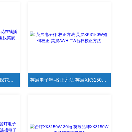
上海英展XK3150C/75kg极品探花在线播放 英展XK3150C标定方法 在哪里找英展XK3150X校正
英展电子秤-校正方法 英展XK3150W如何校正-英展AWH-TW台秤校正方法