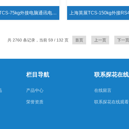
上海英展TCS-75kg外接电脑通讯电子磅秤 TSC-75kg继电器输出落地式台秤
共 2760 条记录，当前 59 / 132 页
首页
上一页
下一
栏目导航
联系探花在线
品
产品中心
在线留言
荣誉资质
联系探花在线观看