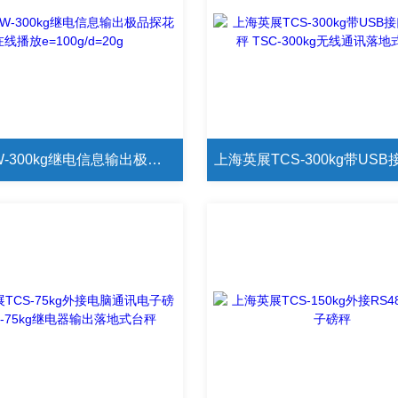
XK3150W-300kg继电信息输出极品探花在线播放e=100g/d=20g