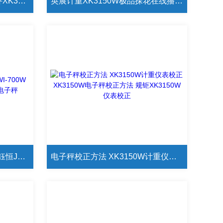
上海英展机电有限公司 计重秤XK3150W-150kg外接RS232串口电子秤
英展计重XK3150W极品探花在线播放e=100g/d=20g
JADEVER电子秤JWI-700W 钰恒JWI-700W接RS232串口电子秤
电子秤校正方法 XK3150W计重仪表校正 XK3150W电子秤校正方法 规钜XK3150W仪表校正