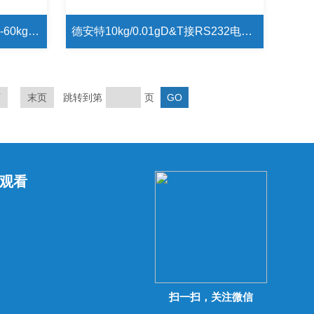
jadever钰恒计重秤JWI-700W-60kg计重报警电子秤
德安特10kg/0.01gD&T接RS232电脑通讯国产探花精品ES10000/0.01g
页
末页
跳转到第
页
观看
扫一扫，关注微信