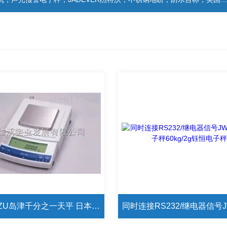
SHIMADZU岛津千分之一天平 日本UW1020/1000g/0.001g电脑通讯进口天平