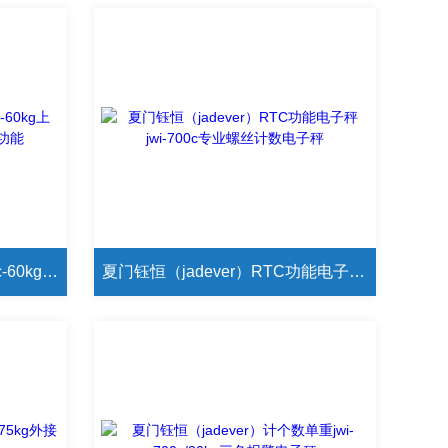
夏门钰恒（jadever）jwi-700c-60kg上限、下限、标准之三段警示功能
夏门钰恒（jadever）RTC功能电子秤 jwi-700c专业螺丝计数电子秤