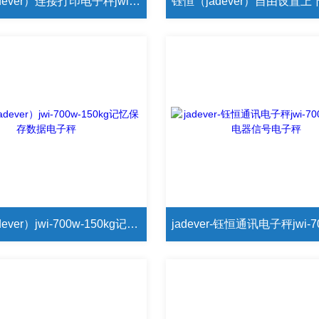
钰恒（jadever）连接打印电子秤jwi-700w-50kg自由设置打印内容磅秤
钰恒（jadever）jwi-700w-150kg记忆保存数据电子秤