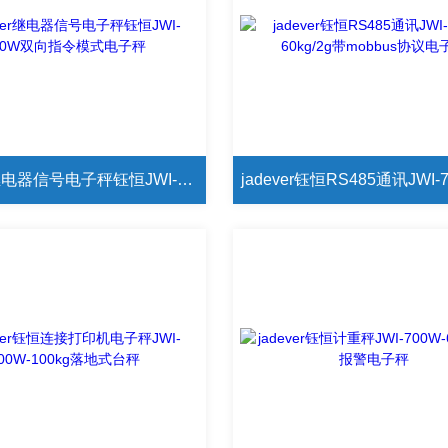
jadever继电器信号电子秤钰恒JWI-700W双向指令模式电子秤