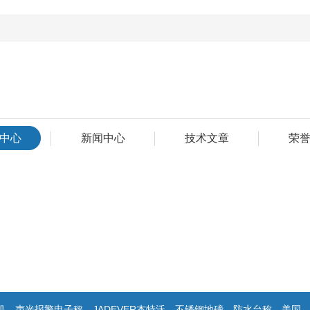
中心
新闻中心
技术文章
荣
警电子秤，JADEVER杰特沃，不锈钢地磅，防水台称，美国双杰天平，报警电子称