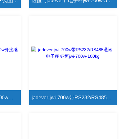
钰恒（jadever）自由设置上下线值jwi-700w-60kg极品探花在线播放
钰恒（jadever）电子秤jwi-700w-300kg连接打印二维码电子秤
jadever-钰恒通讯电子秤jwi-700w外接继电器信号电子秤
jadever-jwi-700w带RS232/RS485通讯电子秤 钰恒jwi-700w-100kg