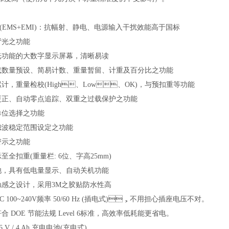
(EMS+EMI)：抗幅射、静电、电源输入干扰效能高于国标
背光之功能
功能的大数字显示屏幕，清晰易读
数量预设、简易计数、重量暂留、计重及百分比之功能
，重量检校
(High、Low、OK)，与预扣重等功能
正、自动零点追踪、双重之过载保护之功能
单位选择之功能
滤波稳定范围设定之功能
警示之功能
至全扣重(重量栏: 6位、字高25mm)
，具有低电量显示、自动关机功能
感之设计，采用
3M之胶贴防水性高
C 100~240V频率 50/60 Hz (插电式)，不用担心插座电压不对。
符合
DOE 节能法规 Level 6标准，高效率低耗能更省电。
 6 V / 4 Ah 充电电池(充电式)