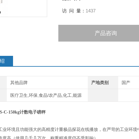
访 问 量：
1437
产品咨询
绍
其他品牌
产地类别
国产
医疗卫生,环保,食品/农产品,化工,能源
-C-150kg计数电子磅秤
工业环境且功能强大的高精度计重极品探花在线播放，在严苛的工业环境中
，可靠度高（使用几千几万次，称重精准度仍不受影响）。