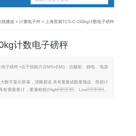
在线播放
>
计重电子秤
> 上海英展TCS-C-150kg计数电子磅秤
50kg计数电子磅秤
子磅秤:•抗干扰能力(EMS+EMI)：抗幅射、静电、电源
数字显示屏幕，清晰易读 具有重量或数量预设、简易计
具有重量累计，重量检校(High、Low、
正、自动零点追踪、双重之过载保护之功 具有多种单位选择