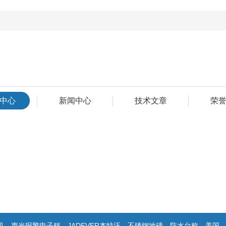
中心
新闻中心
技术文章
荣
警电子秤，JADEVER杰特沃，不锈钢地磅，防水台称，美国双杰天平，报警电子称