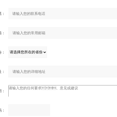
：
：
：
：
：
：