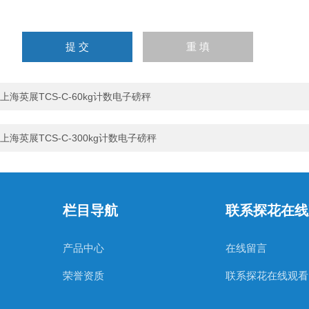
请
输
入
计算结果（填写阿拉伯数
字），如：三加四=7
上海英展TCS-C-60kg计数电子磅秤
上海英展TCS-C-300kg计数电子磅秤
栏目导航
联系探花在线
产品中心
在线留言
荣誉资质
联系探花在线观看