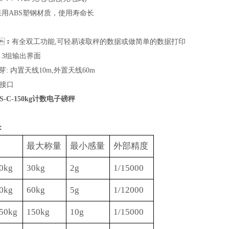
采用
ABS塑钢材质，使用寿命长
：有全双工功能,可轻易读取秤的数据或做简单的数据打印
：3组输出界面
th蓝芽: 内置天线10m,外置天线60m
接口
-C-150kg计数电子磅秤
：
最大称量
最小感量
外部精度
0kg
30kg
2g
1/15000
0kg
60
kg
5g
1/1
2
000
50kg
150kg
10g
1/15000