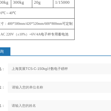
00kg
300kg
20g
1/15000
：
0
℃
～
40
℃
：
400*500mm/
4
2
0*5
2
0mm
/
600*800mm
可定制
：
AC 220V
（
±
10%
）
+6V/4A
电子秤专用蓄电池
询
：
：
：