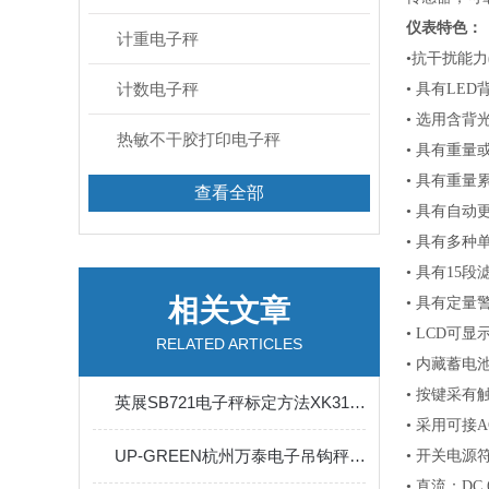
仪表特色：
计重电子秤
•抗干扰能力
计数电子秤
•
具有
LED
•
选用含背光
热敏不干胶打印电子秤
•
具有重量或
•
具有重量累计
查看全部
•
具有自动更
•
具有多种
•
具有
15段
相关文章
•
具有定量
•
LCD可显示
RELATED ARTICLES
•
内藏蓄电池
•
按键采有触
英展SB721电子秤标定方法XK3150C校正说明书
•
采用可接
A
UP-GREEN杭州万泰电子吊钩秤标定方法
•
开关电源
•
直流：
DC