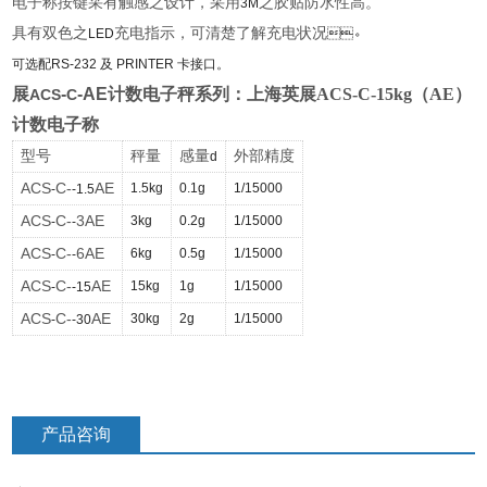
电子称按键采有触感之设计，采用
之胶贴防水性高。
3M
具有双色之
充电指示，可清楚了解充电状况
LED
。
可选配
RS-232
及
PRINTER
卡接口。
展
-
-AE
计数电子秤系列：
上海英展ACS-C-15kg（AE）
ACS
C
计数电子称
型号
秤量
感量
外部精度
d
ACS
C-
AE
1.5kg
0.1g
1/15000
-
-1.5
ACS
C-
3AE
3kg
0.2g
1/15000
-
-
ACS
C-
6AE
6kg
0.5g
1/15000
-
-
ACS
C-
AE
15kg
1g
1/15000
-
-15
ACS
C-
AE
30kg
2g
1/15000
-
-30
产品咨询