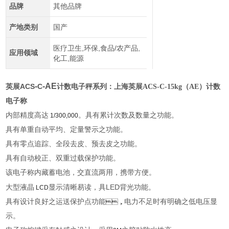
品牌
其他品牌
产地类别
国产
医疗卫生,环保,食品/农产品,
应用领域
化工,能源
-
-AE
ACS
C
英展
计数电子秤系列：
上海英展ACS-C-15kg（AE）计数
电子称
内部精度高达
。具有累计次数及数量之功能。
1/300,000
具有单重自动平均、定量警示之功能。
具有零点追踪、全段去皮、预去皮之功能。
具有自动校正、双重过载保护功能。
该电子称内藏蓄电池，交直流两用，携带方便。
LED
大型液晶
显示清晰易读，具
背光功能。
LCD
具有设计良好之运送保护点功能
电力不足时有明确之低电压显
，
示。