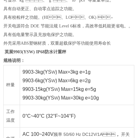
可显示
“kg"、“g"、“lb""pcs "等重量单位。
具有自动更正、自动零点追踪之功能。
具有校检秤之功能。
(HI、LO、OK) 。
开关电源符合
DOE 节能法规 Level 6标准，高效率低耗能更省电。。
具有低电量警示及充放电保护之功能。
外壳采用
ABS塑钢材质，双重超载保护等功能使用寿命长
英展
9903(YSW) IP68防水计重秤
规格说明：
9903-3kg(YS
) Max=3kg e=1g
W
9903-6kg(YS
) Max=6kg e=2g
W
秤量
9903-15kg(YS
) Max=15kg e=5g
W
9903-30kg(YS
) Max=30kg e=10g
W
工作
0°C~40°C (32°F~104°F)
温度
AC 100~240V
50/60 Hz DC12V/1A
频率
， 开关