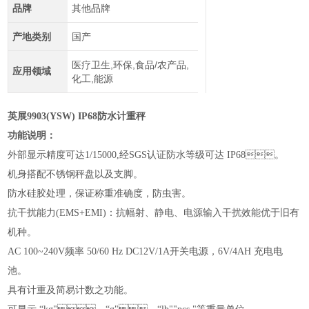
品牌
其他品牌
产地类别
国产
医疗卫生,环保,食品/农产品,
应用领域
化工,能源
英展
9903(YSW) IP68防水计重秤
功能说明：
外部显示精度可达
1/15000,经SGS认证防水等级可达 IP68。
机身搭配不锈钢秤盘以及支脚。
防水硅胶处理，保证称重准确度，防虫害。
抗干扰能力
(EMS+EMI)：抗幅射、静电、电源输入干扰效能优于旧有
机种。
AC 100~240V频率 50/60 Hz DC12V/1A开关电源，6V/4AH 充电电
池。
具有计重及简易计数之功能。