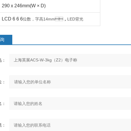
290 x 246mm(W × D)
LCD 6 6 6
14mm
LED
位数，字高
，
背光
询
：
：
：
：