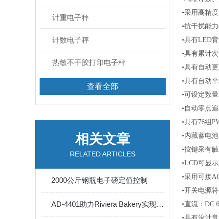
•采用高精度之传
计重电子秤
•抗干扰能力
计数电子秤
•具有
LED背
•具有累计次数
热敏不干胶打印电子秤
•具有自动更正
•具有自动平均单
查看全部
•可设定数量
•自动零点追踪
•具有
76组PWL
相关文章
•内藏蓄电池
•按键采有触感
RELATED ARTICLES
•
LCD可显示至
•采用可接
A
2000公斤钢瓶电子磅定值控制
•开关电源
AD-4401助力Riviera Bakery实现*控制
•直流：
DC 
•具有设计良