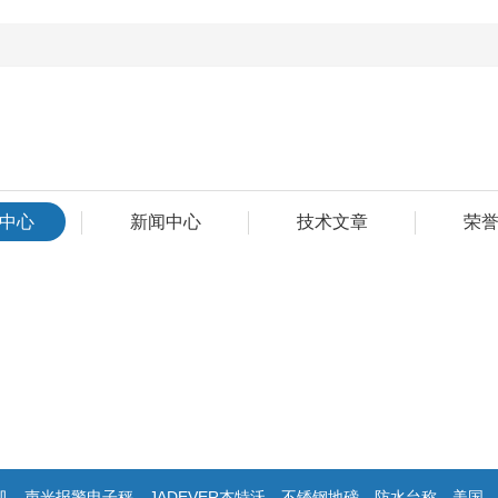
中心
新闻中心
技术文章
荣
警电子秤，JADEVER杰特沃，不锈钢地磅，防水台称，美国双杰天平，报警电子称