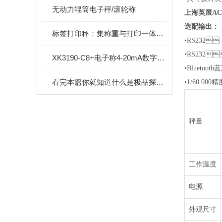
无动力辊筒电子秤/滚轮称
上海英展ACS
选配输出：
标签打印秤：集称重与打印一体，开启商品管理新时代
•
RS232
•
RS232
XK3190-C8+电子称4-20mA数字电流信号控制仪表原理
•
Bluetoo
看完本篇你就知道什么是极品探花在线播放的使用方法了
•
1/60 0
秤量
工作温度
电源
外观尺寸