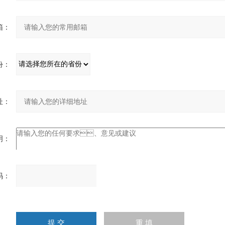
：
：
：
：
：
请
输
入
计算结果（填写阿拉伯数