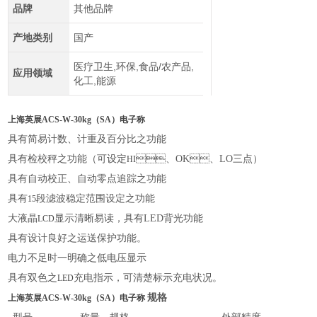
品牌
其他品牌
产地类别
国产
医疗卫生,环保,食品/农产品,
应用领域
化工,能源
上海英展ACS-W-30kg（SA）电子称
具有简易计数、计重及百分比之功能
具有检校秤之功能（可设定
、
OK
、
LO
三点）
HI
具有自动校正、自动零点追踪之功能
具有
段滤波稳定范围设定之功能
15
大液晶
显示清晰易读，具有
LED
背光功能
LCD
具有设计良好之运送保护功能。
电力不足时一明确之低电压显示
具有双色之
充电指示，可清楚标示充电状况。
LED
规格
上海英展ACS-W-30kg（SA）电子称