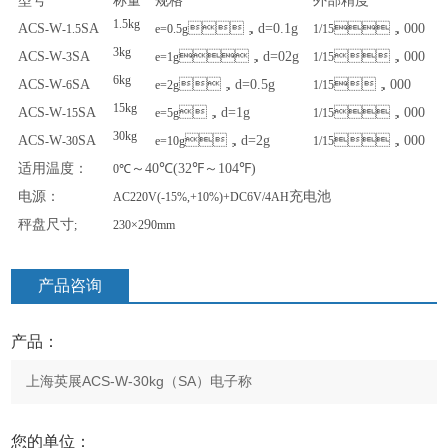
型号
称量
规格
外部精度
1.5kg
ACS
W
SA
，
d=0.1g
，
000
-
-1.5
e=0.5g
1/15
3kg
ACS
W
SA
，
d=02g
，
000
-
-3
e=1g
1/15
6kg
ACS
W
SA
，
d=0.5g
，
000
-
-6
e=2g
1/15
15kg
ACS
W
SA
，
d=1g
，
000
-
-15
e=5g
1/15
30kg
ACS
W
SA
，
d=2g
，
000
-
-30
e=10g
1/15
适用温度：
～
40℃(32℉
～
104℉)
0℃
电源：
充电池
AC220V(-15%,+10%)+DC6V/4AH
秤盘尺寸
9
;
230×2
0mm
产品咨询
产品：
您的单位：