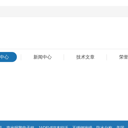
中心
新闻中心
技术文章
荣
警电子秤，JADEVER杰特沃，不锈钢地磅，防水台称，美国双杰天平，报警电子称