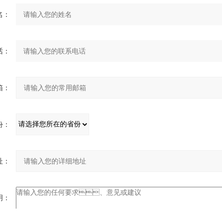
：
：
：
：
：
：