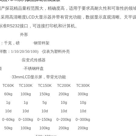
产探花精品量程范围大，精确度高，适用于要求高耐久性和可靠性的领域
LCD
，采用高清晰度
大显示器并带有背光功能，数据显示直观清晰。天平设计有
RS232
标准
接口，可连接打印机和计算机。
述 外形
：千克，磅 ·钢管秤架
：1/10/20/50/100) ·仪表为塑料外壳
皮 ·应变式传感器
功能 ·不锈钢秤盘
·
33mm
LCD
显示屏，带背光功能
TC60K
TC100K
TC150K
TC200K
TC300K
60kg
100kg
150kg
200kg
300kg
1g
1g
5g
10g
10g
）
10d
10d
10d
10d
10d
0~60kg
0~100kg
0~150kg
0~200kg
0~300kg
50kg
100kg
100kg
200kg
200kg