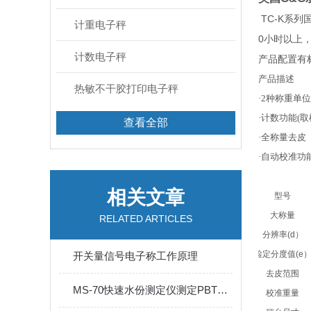
TC-K
系列国
计重电子秤
0
小时以上
计数电子秤
产品配置有
产品描
热敏不干胶打印电子秤
·2
种称重单位
·
计数功能(取样数
查看全部
·
全称量去
·
自动校准
相关文章
型号
大称量
RELATED ARTICLES
分辨率
(d
）
检定分度值
(e
开关量信号电子称工作原理
去皮范围
MS-70快速水份测定仪测定PBT颗粒的水份含量
校准重量