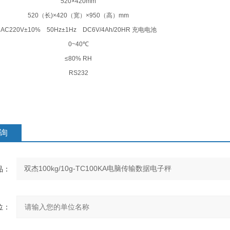
520
×
420mm
520
（长
)
×
420
（宽）
×
950
（高）
mm
AC220V
±
10% 50Hz
±
1Hz DC6V/4Ah/20HR
充电电池
0~40
℃
≤
80% RH
RS232
询
：
：