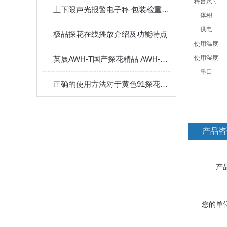
秤台尺寸
上下限声光报警电子秤 包装检重分选秤
体积
供电
极品探花在线播放介绍及功能特点
使用温度
使用湿度
英展AWH-T国产探花精品 AWH-TC-FSB计数电子秤
串口
正确的使用方法对于黄色91探花APP来说很重要
产品咨
产品
您的单位