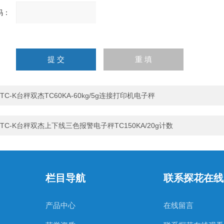
：
请
输
入
计算结果（填写阿拉伯数
字），如：三加四=7
TC-K台秤双杰TC60KA-60kg/5g连接打印机电子秤
TC-K台秤双杰上下线三色报警电子秤TC150KA/20g计数
栏目导航
联系探花在线
产品中心
在线留言