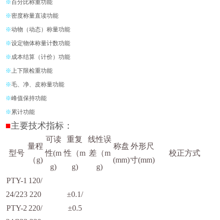
※
百分比称重功能
※
密度称量直读功能
※
动物（动态）称量功能
※
设定物体称量计数功能
※
成本结算（计价）功能
※
上下限检重功能
※
毛、净、皮称量功能
※
峰值保持功能
※
累计功能
■
主要技术指标：
可读
重复
线性误
量程
称盘
外形尺
型号
性(m
性（m
差（m
校正方式
（g)
(mm)
寸(mm)
g)
g)
g)
PTY-1
120/
24/223
220
±0.1/
PTY-2
220/
±0.5