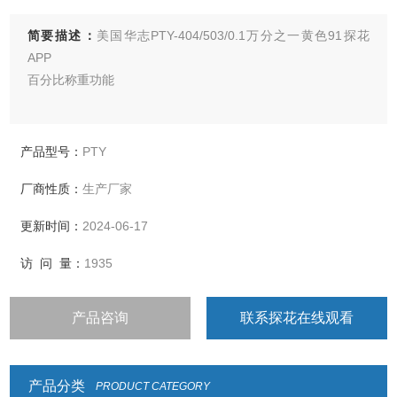
简要描述：
美国华志PTY-404/503/0.1万分之一黄色91探花
APP
百分比称重功能
※密度称量直读功能
产品型号：
PTY
※动物（动态）称量功能
厂商性质：
生产厂家
※设定物体称量计数功能
更新时间：
2024-06-17
※成本结算（计价）功能
访 问 量：
1935
※上下限检重功能
产品咨询
联系探花在线观看
※毛、净、皮称量功能
产品分类
PRODUCT CATEGORY
※峰值保持功能