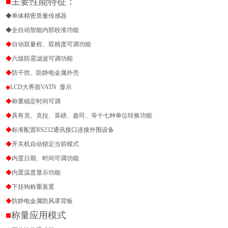
■
主要性能特征：
◆单体精密质量传感器
◆
全自动智能内部校准功能
◆
自动双量程、双精度可调功能
◆
六级防震滤波可调功能
◆
防干扰、防静电金属外壳
◆
LCD
大界面
VATN
显示
◆
称重稳定时间可调
◆
具有克、克拉、英磅、盎司、等十七种单位转换功能
◆
标准配置
RS232
通讯接口连接外围设备
◆
开关机自动锁定当前
模式
◆
内置日期、时间可调功能
◆
内置温度显示功能
◆
下挂钩称重装置
◆
防静电金属防风罩背板
■
称量应用模式