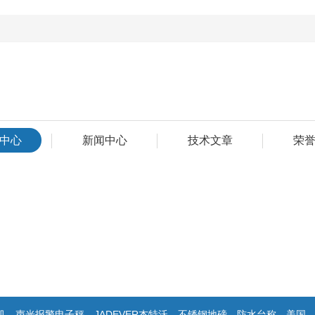
中心
新闻中心
技术文章
荣
子秤，JADEVER杰特沃，不锈钢地磅，防水台称，美国双杰天平，报警电子称