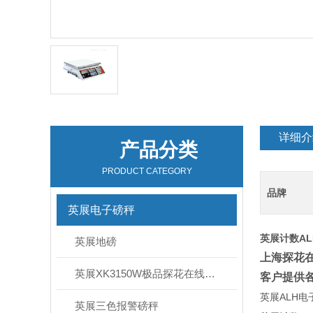
详细介
产品分类
PRODUCT CATEGORY
品牌
英展电子磅秤
英展计数AL
英展地磅
上海探花
英展XK3150W极品探花在线播放
客户提供各类
ALH
英展
电子
英展三色报警磅秤