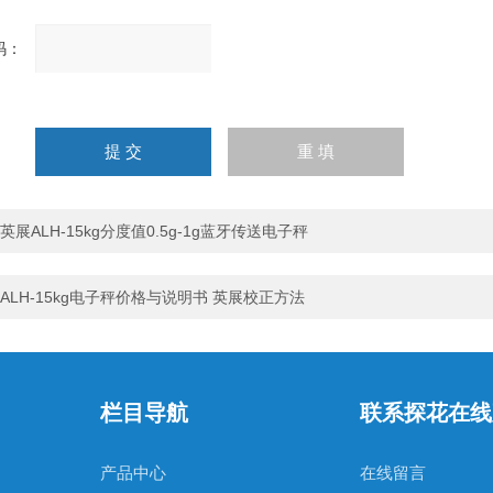
：
请
输
入
计算结果（填写阿拉伯数
字），如：三加四=7
英展ALH-15kg分度值0.5g-1g蓝牙传送电子秤
ALH-15kg电子秤价格与说明书 英展校正方法
栏目导航
联系探花在线
产品中心
在线留言