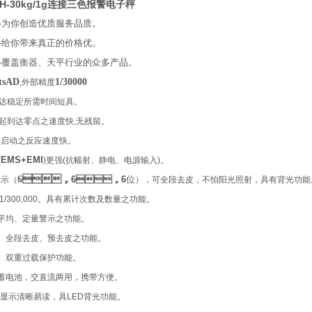
H-30kg/1g连接三色报警电子秤
你创造优质服务品质。
你带来真正的价格优。
盖衡器、天平行业的众多产品。
tsAD
1/30000
,外部精度
稳定所需时间短具。
到达零点之速度快,无残留。
启动之反应速度快。
(
EMS+EMI
)
更强(抗幅射、静电、电源输入)。
6
，
显示（
6
，
6
位
），可全段去皮，不怕阳光照射，具有背光功能
1/300,000
。具有累计次数及数量之功能。
、定量警示之功能。
、全段去皮、预去皮之功能。
、双重过载保护功能。
，交直流两用，携带方便。
显示清晰易读，具
LED
背光功能。