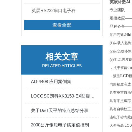
英展计数AL
英展RS232串口电子秤
专业团队——为
规模效应——给
查看全部
品种齐备——覆
24bi
采用高速
(1)
从载入起到达
(2)
从负载移除起
相关文章
(3)
零点,去皮键
RELATED ARTICLES
．
抗干扰能力
LCD
．液晶
AD-4408 应用案例集
内部精度高达
具有单重自动平均
LOCOSC朗科XK3150-EX防爆电子称 LP7510/LP7610
具有零点追踪
具有自动校正
关于D&T天平的特点总结分享
该电子称内藏蓄电池
2000公斤钢瓶电子磅定值控制
大型液晶
LCD