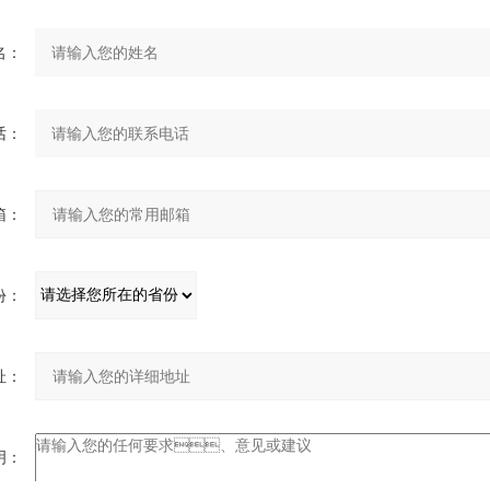
：
：
：
：
：
：