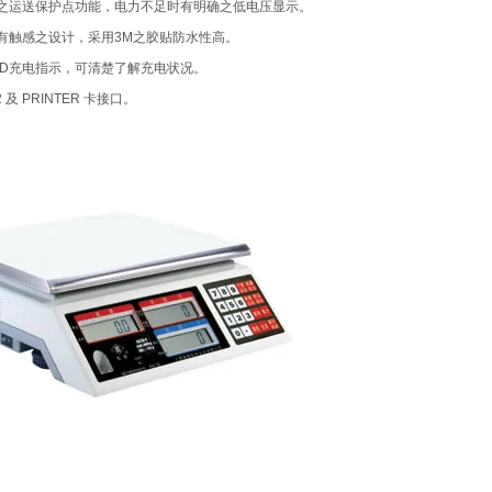
运送保护点功能，电力不足时有明确之低电压显示。
感之设计，采用
3M
之胶贴防水性高。
D
充电指示，可清楚了解充电状况。
2
及
PRINTER
卡接口。