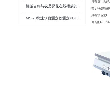
具有设计良好之
机械台秤与极品探花在线播放的区别
电子称按键采有触
具有双色之
LE
MS-70快速水份测定仪测定PBT颗粒的水份含量
可选配
RS-23