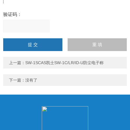
验证码：
请
输
入
计算结果（填写阿拉伯数
字），如：三加四=7
上一篇：
SW-1SCAS凯士SW-1C/LR/ID-U防尘电子称
下一篇：没有了