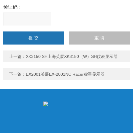
验证码：
请
输
入
计算结果（填写阿拉伯数
字），如：三加四=7
上一篇：
XK3150 SH上海英展XK3150（W）SH仪表显示器
下一篇：
EX2001英展EX-2001NC Racer称重显示器