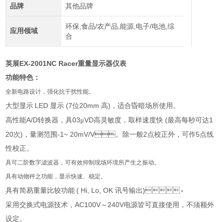
品牌
其他品牌
环保,食品/农产品,能源,电子/电池,综
应用领域
合
EX-2001NC Racer
英展
重量显示器仪表
功能特色：
全新电路设计，强化抗干扰性能。
LED
(7
20mm
)
大型显示
显示
位
高
，适合昏暗场所使用。
A/D
03
VD
(
1
高性能
转换器，具
μ
高灵敏度，取样速度快
最高每秒可达
20
)
-1~ 20mV/V
2
5
次
，量测范围
。除一般
点校正外，可作
点线
性校正。
具可二阶数字滤波器，可有效抑制现场环境所产生之振动。
具有动物秤之功能，显示快速、稳定。
( Hi, Lo, OK
)
具有简易重量比较功能
讯号输出
。
AC100V
240V
采用交换式电源技术，
～
电源皆可直接使用，不须额外
设定。