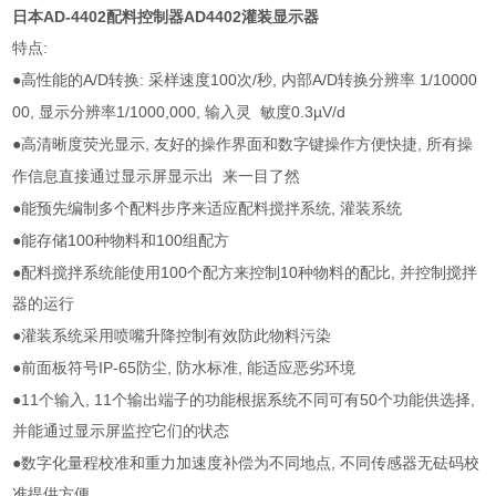
日本AD-4402配料控制器AD4402灌装显示器
:
特点
●
A/D
:
100
/
,
A/D
1/10000
高性能的
转换
采样速度
次
秒
内部
转换分辨率
00,
1/1000,000,
0.3µV/d
显示分辨率
输入灵
敏度
●
,
,
高清晰度荧光显示
友好的操作界面和数字键操作方便快捷
所有操
作信息直接通过显示屏显示出
来一目了然
●
,
能预先编制多个配料步序来适应配料搅拌系统
灌装系统
●
100
100
能存储
种物料和
组配方
●
100
10
,
配料搅拌系统能使用
个配方来控制
种物料的配比
并控制搅拌
器的运行
●
灌装系统采用喷嘴升降控制有效防此物料污染
●
IP-65
,
,
前面板符号
防尘
防水标准
能适应恶劣环境
●11
, 11
50
,
个输入
个输出端子的功能根据系统不同可有
个功能供选择
并能通过显示屏监控它们的状态
●
,
数字化量程校准和重力加速度补偿为不同地点
不同传感器无砝码校
准提供方便