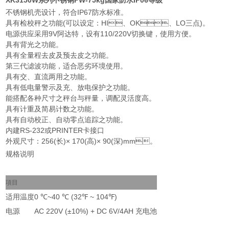
XK3150W系列不锈钢PW-75kg国家防水IP06等级
不锈钢机壳设计，符合IP67防水标准。
具有检校秤之功能(可以设定：HI、OK、LO三点)。
电源供应采用9V阿达特，设有110/220V切换键，使用方便。
具有背光之功能。
具有全量程去皮及预去皮之功能。
第三代滤波功能，适合恶劣环境使用。
具有交、直流两用之功能。
具有低电量警示及充、放电保护之功能。
能搭配各种尺寸之秤台与秤量，调配灵活度高。
具有计重及简易计数之功能。
具有自动校正、自动零点追踪之功能。
内建RS-232或PRINTER卡接口
外观尺寸：256(长)× 170(高)× 90(深)mm。
规格说明
項目
适用温度
0 ℃~40 ℃ (32℉ ~ 104℉)
电源
AC 220V (±10%) + DC 6V/4AH 充电池