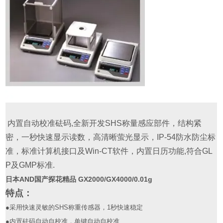
内置自动校准砝码
,
全新开发
SHS
称量感应部件，结构紧
密，一秒快速显示读数，高清晰萤光显示，
IP-54
防水防尘标
准，标准计算机接口及
Win-CT
软件，
内置日历功能
,
符合
GL
P
及
GMP
标准
.
日本AND国产探花精品 GX2000/GX4000/0.01g
特点：
●
采用快速灵敏的
SHS
称重传感器，
1
秒快速稳定
●
内置砝码自动自校准，单键自动自校准