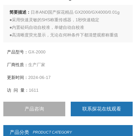
简要描述：
日本AND国产探花精品 GX2000/GX4000/0.01g
●采用快速灵敏的SHS称重传感器，1秒快速稳定
●内置砝码自动自校准，单键自动自校准
●高清晰度荧光显示，无论在何种条件下都清楚观察称重值
●多种称重单位，计数，百分比，动物称重。可选配密度装置
●数据存储功能，能存储重量值，GLP数据，计数数据
产品型号：
GX-2000
厂商性质：
生产厂家
更新时间：
2024-06-17
访 问 量：
1611
产品咨询
联系探花在线观看
产品分类
PRODUCT CATEGORY