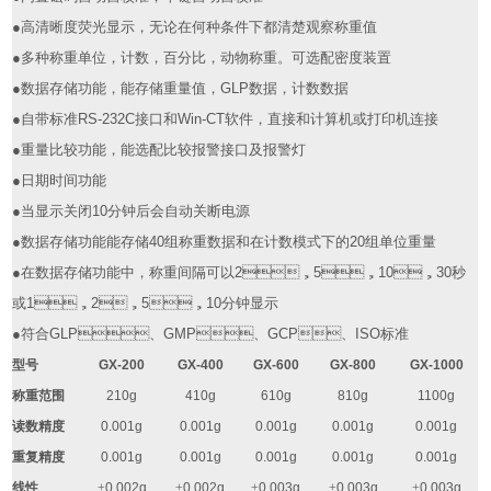
●
高清晰度荧光显示，无论在何种条件下都清楚观察称重值
●
多种称重单位，计数，百分比，动物称重。可选配密度装置
●
数据存储功能，能存储重量值，
GLP
数据，计数数据
●
自带标准
RS-232C
接口和
Win-CT
软件，直接和计算机或打印机连接
●
重量比较功能，能选配比较报警接口及报警灯
●
日期时间功能
●
当显示关闭
10
分钟后会自动关断电源
●
数据存储功能能存储
40
组称重数据和在计数模式下的
20
组单位重量
●
在数据存储功能中，称重间隔可以
2
，
5
，
10
，
30
秒
或
1
，
2
，
5
，
10
分钟显示
●
符合
GLP
、
GMP
、
GCP
、
ISO
标准
型号
GX-200
GX-400
GX-600
GX-800
GX-1000
称重范围
210g
410g
610g
810g
1100g
读数精度
0.001g
0.001g
0.001g
0.001g
0.001g
重复精度
0.001g
0.001g
0.001g
0.001g
0.001g
线性
±
0.002g
±
0.002g
±
0.003g
±
0.003g
±
0.003g